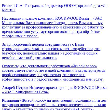
Ривкин И.А.
Генеральный директор ООО «Торговый дом «Ле
Монти»
Настоящим письмом компания ROCKWOOLRussia – «ЗАО
Минеральная Вата» выражает благодарность Вам и вашему
коллективу за профессиональную и качественную работу по
предоставлению услуг аутсорсингового центра обработки
телефонных вызовов.
За долгосрочный период сотрудничества с Вами
сформировалась отлаженная система взаимодействий, что,
безусловно, положительно влияет на достижение общих
целей совместной деятельности.
Отмечаем, что деятельности работников «Живой голос»
соответствует ценностям нашей компании и характеризуется
профессионализмом, надежностью, честностью и
эффективностью в предоставлении необходимых нам услуг.
Андрей Петров
Инженер-проектировщик ROCKWOOLRussia
– «ЗАО Минеральная Вата»
Компания «Живой голос» на протяжении последних пяти лет
регулярно проводит телефонные социологические опросы по
заказу «Агентство социальных технологий «Политех».